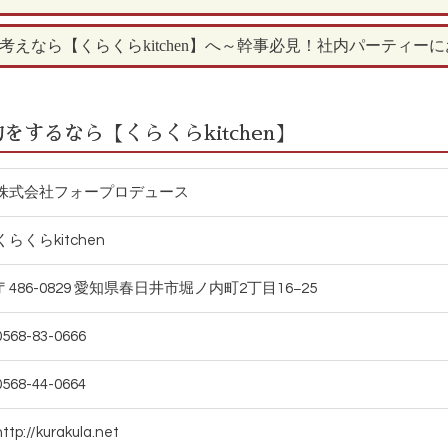
えなら【くらくらkitchen】へ～幹事必見！社内パーティー
するなら【くらくらkitchen】
株式会社フォープロデュース
くらくらkitchen
〒486-0829 愛知県春日井市堀ノ内町2丁目16−25
0568-83-0666
0568-44-0664
http://kurakula.net